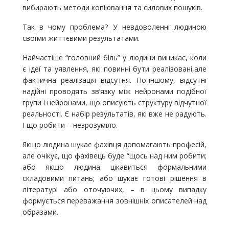
вибирають методи копіювання та силових пошуків.
Так в чому проблема? У невдоволенні людиною
своїми життєвими результатами.
Найчастіше “головний біль” у людини виникає, коли
є ідеї та уявлення, які повинні бути реалізовані,але
фактична реалізація відсутня. По-іншому, відсутні
надійні проводять зв’язку між нейронами подібної
групи і нейронами, що описують структуру відчутної
реальності. Є набір результатів, які вже не радують.
І що робити – незрозуміло.
Якщо людина шукає фахівця допомагають професій,
але очікує, що фахівець буде “щось над ним робити;
або якщо людина цікавиться формальними
складовими питань; або шукає готові рішення в
літературі або оточуючих, – в цьому випадку
формується переважання зовнішніх описателей над
образами.