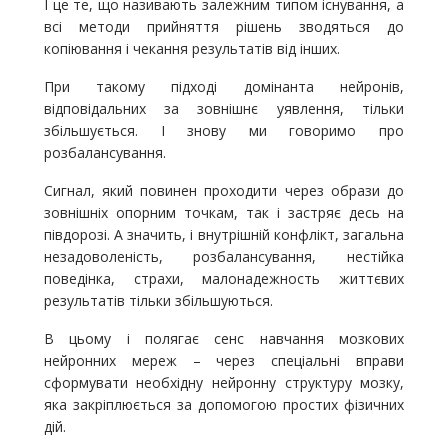
І це те, що називають залежним типом існування, а
всі методи прийняття рішень зводяться до
копіювання і чекання результатів від інших.
При такому підході домінанта нейронів,
відповідальних за зовнішнє уявлення, тільки
збільшується. І знову ми говоримо про
розбалансування.
Сигнал, який повинен проходити через образи до
зовнішніх опорним точкам, так і застряє десь на
півдорозі. А значить, і внутрішній конфлікт, загальна
незадоволеність, розбалансування, нестійка
поведінка, страхи, малонадежность життєвих
результатів тільки збільшуються.
В цьому і полягає сенс навчання мозкових
нейронних мереж – через спеціальні вправи
сформувати необхідну нейронну структуру мозку,
яка закріплюється за допомогою простих фізичних
дій.