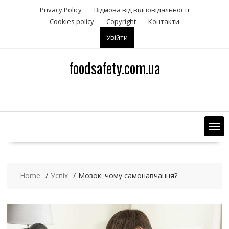
S
Privacy Policy
Відмова від відповідальності
k
Сookies policy
Copyright
Контакти
i
Увійти
p
t
o
foodsafety.com.ua
c
o
n
t
e
n
t
Home
Успіх
Мозок: чому самонавчання?