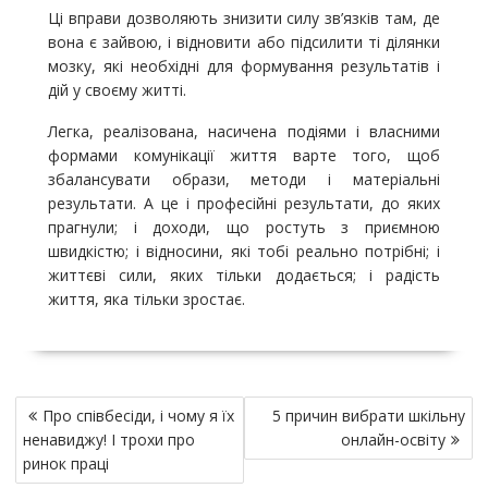
Ці вправи дозволяють знизити силу зв’язків там, де
вона є зайвою, і відновити або підсилити ті ділянки
мозку, які необхідні для формування результатів і
дій у своєму житті.
Легка, реалізована, насичена подіями і власними
формами комунікації життя варте того, щоб
збалансувати образи, методи і матеріальні
результати. А це і професійні результати, до яких
прагнули; і доходи, що ростуть з приємною
швидкістю; і відносини, які тобі реально потрібні; і
життєві сили, яких тільки додається; і радість
життя, яка тільки зростає.
Н
Про співбесіди, і чому я їх
5 причин вибрати шкільну
а
ненавиджу! І трохи про
онлайн-освіту
в
ринок праці