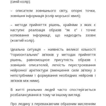
(синій колір);
– описатели зовнішнього світу, опорні точки,
зовнішня інформація (колір морської хвилі);
– методи прийняття рішень, крайніми з яких є
наступні: реалізація образів “як є” і точне
копіювання інформації, що надходить ззовні
(жовтий колір).
Ідеальна ситуація – наявність великої кількості
“горизонтальних” зв’язків у методах прийняття
рішень, равномощное присутність образів і
зовнішніх описателей, легкість перестроювання
нейронної архітектури (зменшення сили зв’язку з
непотрібними і формування необхідних нейронів і
зв’язків між ними).
В житті реальних людей часто спостерігається
розбалансування в тому чи іншому вигляді.
Про людину з переважаючим образним мисленням