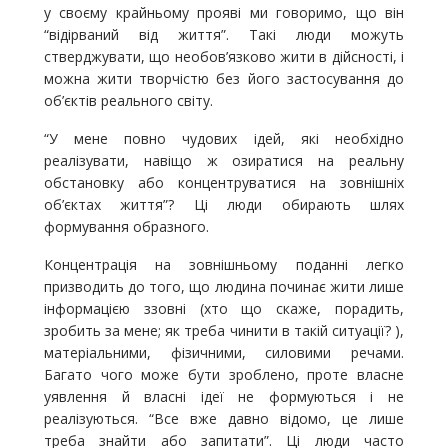
у своєму крайньому прояві ми говоримо, що він
“відірваний від життя”. Такі люди можуть
стверджувати, що необов’язково жити в дійсності, і
можна жити творчістю без його застосування до
об’єктів реального світу.
“У мене повно чудових ідей, які необхідно
реалізувати, навіщо ж озиратися на реальну
обстановку або концентруватися на зовнішніх
об’єктах життя”? Ці люди обирають шлях
формування образного.
Концентрація на зовнішньому поданні легко
призводить до того, що людина починає жити лише
інформацією ззовні (хто що скаже, порадить,
зробить за мене; як треба чинити в такій ситуації? ),
матеріальними, фізичними, силовими речами.
Багато чого може бути зроблено, проте власне
уявлення й власні ідеї не формуються і не
реалізуються. “Все вже давно відомо, це лише
треба знайти або запитати”. Ці люди часто