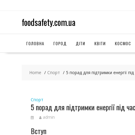
S
k
i
foodsafety.com.ua
p
t
o
c
ГОЛОВНА
ГОРОД
ДІТИ
КВІТИ
КОСМОС
o
n
t
e
Home
Спорт
5 порад для підтримки енергії пі
n
t
Спорт
5 порад для підтримки енергії під ча
admin
Вступ