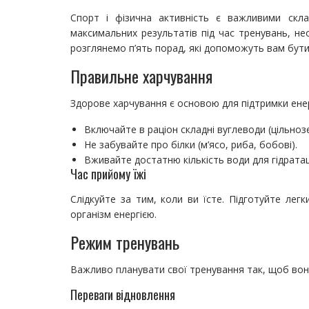
Спорт і фізична активність є важливими скл
максимальних результатів під час тренувань, нео
розглянемо п’ять порад, які допоможуть вам бути
Правильне харчування
Здорове харчування є основою для підтримки енерг
Включайте в раціон складні вуглеводи (цільнозе
Не забувайте про білки (м’ясо, риба, бобові).
Вживайте достатню кількість води для гідратаці
Час прийому їжі
Слідкуйте за тим, коли ви їсте. Підготуйте лег
організм енергією.
Режим тренувань
Важливо планувати свої тренування так, щоб вон
Переваги відновлення