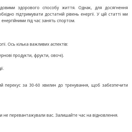
адовими здорового способу життя. Однак, для досягнення
бхідно підтримувати достатній рівень енергії. У цій статті ми
 енергійними під час занять спортом.
ії. Ось кілька важливих аспектів:
рнові продукти, фрукти, овочі).
ї.
кий перекус за 30-60 хвилин до тренування, щоб забезпечити
и не перевантажували вас. Залишайте час на відновлення.